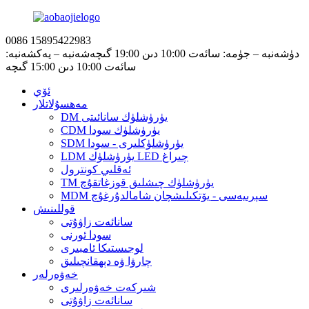
0086 15895422983
دۈشەنبە – جۈمە: سائەت 10:00 دىن 19:00 گىچە
شەنبە – يەكشەنبە:
سائەت 10:00 دىن 15:00 گىچە
ئۆي
مەھسۇلاتلار
DM يۈرۈشلۈك سانائىتى
CDM يۈرۈشلۈك سودا
SDM يۈرۈشلۈكلىرى - سودا
LDM يۈرۈشلۈك LED چىراغ
ئەقلىي كونترول
TM يۈرۈشلۈك چىشلىق قوزغاتقۇچ
MDM سېرىيەسى - يۆتكىلىشچان شامالدۇرغۇچ
قوللىنىش
سانائەت زاۋۇتى
سودا ئورنى
لوجىستىكا ئامبىرى
چارۋا ۋە دېھقانچىلىق
خەۋەرلەر
شىركەت خەۋەرلىرى
سانائەت زاۋۇتى