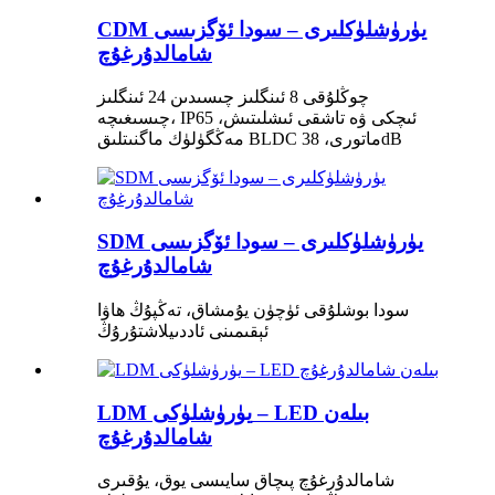
CDM يۈرۈشلۈكلىرى – سودا ئۆگزىسى
شامالدۇرغۇچ
چوڭلۇقى 8 ئىنگلىز چىسىدىن 24 ئىنگلىز
چىسىغىچە، IP65 ئىچكى ۋە تاشقى ئىشلىتىش،
مەڭگۈلۈك ماگنىتلىق BLDC ماتورى، 38dB
SDM يۈرۈشلۈكلىرى – سودا ئۆگزىسى
شامالدۇرغۇچ
سودا بوشلۇقى ئۈچۈن يۇمشاق، تەڭپۇڭ ھاۋا
ئېقىمىنى ئاددىيلاشتۇرۇڭ
LDM يۈرۈشلۈكى – LED بىلەن
شامالدۇرغۇچ
شامالدۇرغۇچ پىچاق سايىسى يوق، يۇقىرى