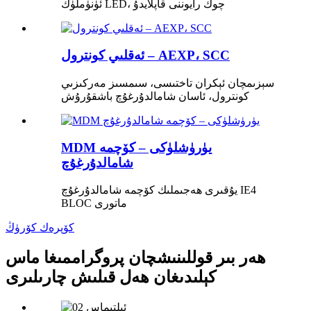
ئۈنۈملۈك LED، چوڭ رايوننى قاپلايدۇ
ئەقلىي كونترول – AEXP، SCC
سېزىمچان ئېكران تاختىسى، سىمسىز مەركىزىي
كونترول، ئاسان شامالدۇرغۇچ باشقۇرۇش
MDM يۈرۈشلۈكى – كۆچمە
شامالدۇرغۇچ
يۇقىرى ھەجىملىك ​​كۆچمە شامالدۇرغۇچ IE4
BLOC ماتورى
كۆپرەك كۆرۈڭ
ھەر بىر قوللىنىشچان پروگراممىغا ماس
كېلىدىغان ھەل قىلىش چارىلىرى