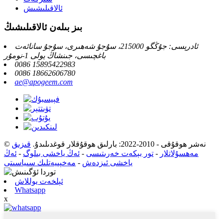
ئالاقىلىشىش
بىز بىلەن ئالاقىلىشىڭ
ئادرېسى: جۇڭگو 215000، سۇجۇ شەھىرى، سۇجۇ سانائەت
باغچىسى، جىنشاڭ يولى 1-نومۇر
0086 15895422983
0086 18662606780
ae@apogeem.com
© نەشر ھوقۇقى - 2010-2022: بارلىق ھوقۇقلار قوغدىلىدۇ.
قىزىق
مەھسۇلاتلار
-
تور بېكەت خەرىتىسى
-
ئەڭ ياخشى بىلوگ
-
ئەڭ
ياخشى ئىزدەش
-
مەخپىيەتلىك سىياسىتى
ئېلخەت يوللاش
Whatsapp
x