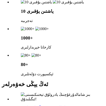
10 ياشتىن يۇقىرى
تەجرىبە
1000+
كارخانا خېرىدارلىرى
80+
ئېكسپورت دۆلەتلىرى
ئەڭ يېڭى خەۋەرلەر