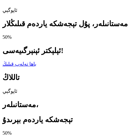
ئاپوگېي
مەستانىلەر، پۇل تېجەشكە ياردەم قىلىڭلار
50%
ئېلېكتر ئېنېرگىيەسى!
باھا تەلەپ قىلىڭ
تاللاڭ
ئاپوگېي
مەستانىلەر،
تېجەشكە ياردەم بېرىدۇ
50%