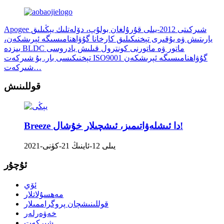
Apogee شىركىتى 2012-يىلى قۇرۇلغان بولۇپ، دۆلەتلىك يېڭىلىق
يارىتىش ۋە يۇقىرى تېخنىكىلىق كارخانا گۇۋاھنامىسىگە ئېرىشكەن،
بىزدە BLDC ماتور ۋە ماتورنى كونترول قىلىش يادروسى
تېخنىكىسى بار. بۇ شىركەت ISO9001 گۇۋاھنامىسىگە ئېرىشكەن
شىركەت…
قوللىنىش
Breeze دا ئىشلەۋاتىمىز، ئىشچىلار خۇشال!
2021-يىلى 12-ئاينىڭ 21-كۈنى
ئۇچۇر
ئۆي
مەھسۇلاتلار
قوللىنىشچان پروگراممىلار
خەۋەرلەر
شىركەت