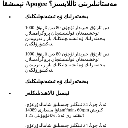
نېمىشقا Apogee مەستانىلىرىنى تاللايسىز؟
بىخەتەرلىك ۋە ئىشەنچلىكلىك
1000 دىن ئارتۇق خېرىدار ئۈچۈن 80 دىن ئارتۇق
ئوخشىمىغان قوللىنىشچان پروگراممىلار.
بىخەتەرلىك ۋە ئىشەنچلىكلىك بازار تەرىپىدىن
تەكشۈرۈلگەن.
1000 دىن ئارتۇق خېرىدار ئۈچۈن 80 دىن ئارتۇق
ئوخشىمىغان قوللىنىشچان پروگراممىلار.
بىخەتەرلىك ۋە ئىشەنچلىكلىك بازار تەرىپىدىن
تەكشۈرۈلگەن.
بىخەتەرلىك ۋە ئىشەنچلىكلىك
ئېسىل ئالاھىدىلىكلەر
ئەڭ چوڭ 24 ئىنگلىز چىسىلىق شامالدۇرغۇچ،
ھاۋا مىقدارى 14989m³/min، 60rpm كىرىش
قۇۋۋىتى 1.25kw، ئىقتىدارى ئەلا!
ئەڭ چوڭ 24 ئىنگلىز چىسىلىق شامالدۇرغۇچ،