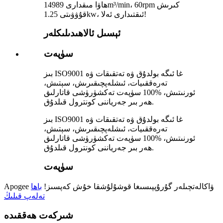
ھاۋا مىقدارى 14989m³/min، 60rpm كىرىش
قۇۋۋىتى 1.25kw، ئىقتىدارى ئەلا!
ئېسىل ئالاھىدىلىكلەر
سۈپەت
بىز ISO9001 غا ئىگە بولدۇق ۋە تەتقىقات ۋە
تەرەققىيات، ئىشلەپچىقىرىش، سېتىش،
ئورنىتىش، %100 سۈپەت تەكشۈرۈشى قاتارلىق
ھەر بىر جەرياننى كونترول قىلدۇق.
بىز ISO9001 غا ئىگە بولدۇق ۋە تەتقىقات ۋە
تەرەققىيات، ئىشلەپچىقىرىش، سېتىش،
ئورنىتىش، %100 سۈپەت تەكشۈرۈشى قاتارلىق
ھەر بىر جەرياننى كونترول قىلدۇق.
سۈپەت
Apogee ۋاكالەتچىلەر گۇرۇپپىسىغا قوشۇلۇشقا خۇش كەپسىز!
باھا
تەلەپ قىلىڭ
شىركەت ھەققىدە