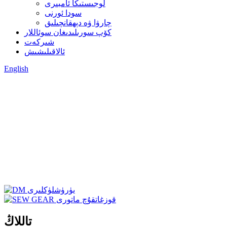
لوجىستىكا ئامبىرى
سودا ئورنى
چارۋا ۋە دېھقانچىلىق
كۆپ سورىلىدىغان سوئاللار
شىركەت
ئالاقىلىشىش
English
تاللاڭ