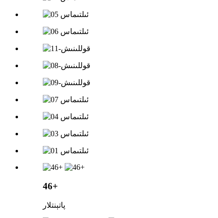
46+
پاتېنتلار