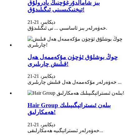
بىز شامالدۇرغۇچنىڭ يادرولۇق
تېخنىكىسىنى ئىگىلىدۇق!
21-دېكابىر، 21
خەۋەرلەر بىز ئاساسىي ... نى ئىگىلىدۇق.
چوڭ بوشلۇق ئۈچۈن مۇكەممەل ھەل
قىلىش چارىلىرى!
21-دېكابىر، 21
خەۋەرلەر مۇكەممەل ھەل قىلىش چارىلىرى ...
Hair Group بىلەن ئىستراتېگىيىلىك
ھەمكارلىق!
21-دېكابىر، 21
خەۋەرلەر ئىستراتېگىيە ھەمكارلىقى...