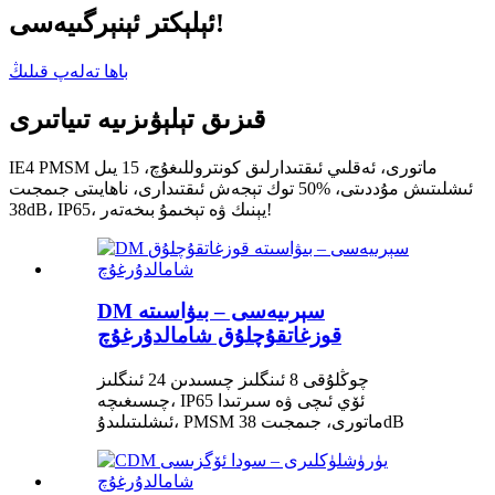
ئېلېكتر ئېنېرگىيەسى!
باھا تەلەپ قىلىڭ
قىزىق تېلېۋىزىيە تىياتىرى
IE4 PMSM ماتورى، ئەقلىي ئىقتىدارلىق كونتروللىغۇچ، 15 يىل
ئىشلىتىش مۇددىتى، %50 توك تېجەش ئىقتىدارى، ناھايىتى جىمجىت
38dB، IP65، يېنىك ۋە تېخىمۇ بىخەتەر!
DM سېرىيەسى – بىۋاسىتە
قوزغاتقۇچلۇق شامالدۇرغۇچ
چوڭلۇقى 8 ئىنگلىز چىسىدىن 24 ئىنگلىز
چىسىغىچە، IP65 ئۆي ئىچى ۋە سىرتىدا
ئىشلىتىلىدۇ، PMSM ماتورى، جىمجىت 38dB